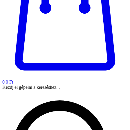
0
0 Ft
Kezdj el gépelni a kereséshez...