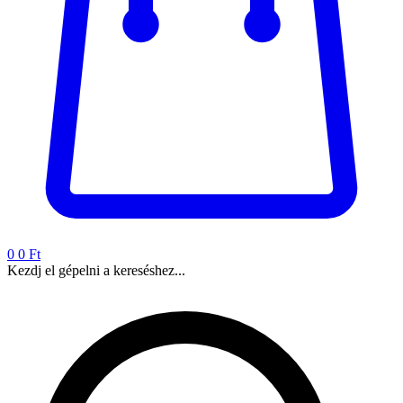
0
0 Ft
Kezdj el gépelni a kereséshez...