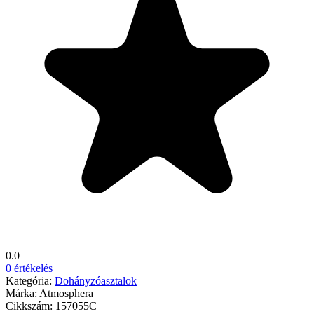
0.0
0 értékelés
Kategória:
Dohányzóasztalok
Márka:
Atmosphera
Cikkszám:
157055C