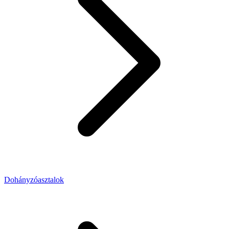
Dohányzóasztalok