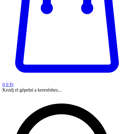
0
0 Ft
Kezdj el gépelni a kereséshez...