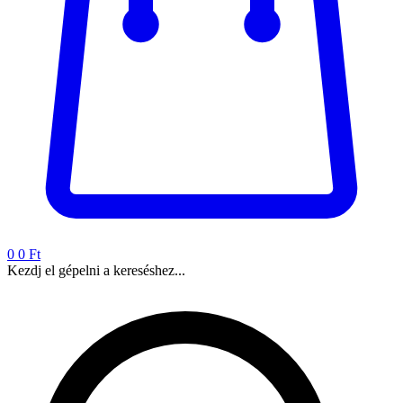
0
0 Ft
Kezdj el gépelni a kereséshez...