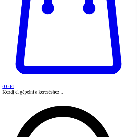
0
0 Ft
Kezdj el gépelni a kereséshez...