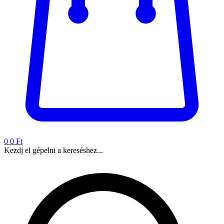
0
0 Ft
Kezdj el gépelni a kereséshez...