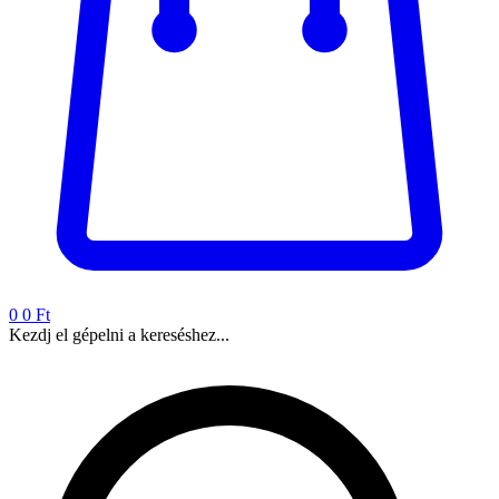
0
0 Ft
Kezdj el gépelni a kereséshez...