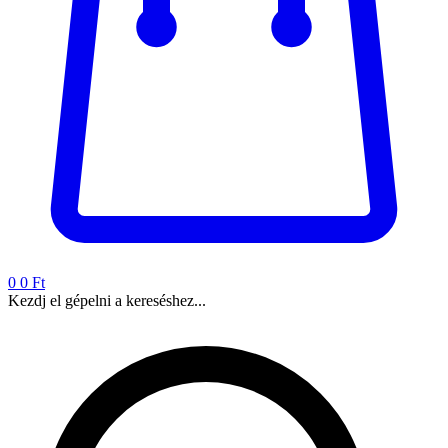
0
0 Ft
Kezdj el gépelni a kereséshez...