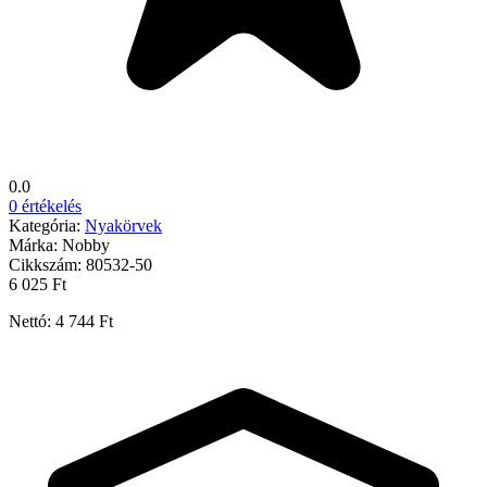
0.0
0 értékelés
Kategória:
Nyakörvek
Márka:
Nobby
Cikkszám:
80532-50
6 025 Ft
Nettó: 4 744 Ft