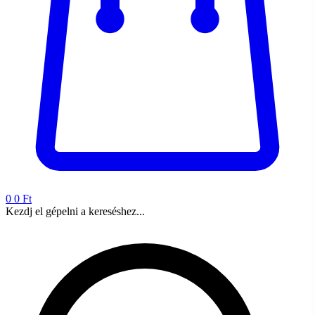
0
0 Ft
Kezdj el gépelni a kereséshez...