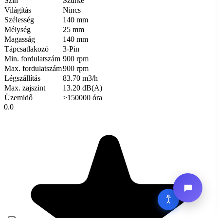
Szín
Szürke
Világítás
Nincs
Szélesség
140 mm
Mélység
25 mm
Magasság
140 mm
Tápcsatlakozó
3-Pin
Min. fordulatszám
900 rpm
Max. fordulatszám
900 rpm
Légszállítás
83.70 m3/h
Max. zajszint
13.20 dB(A)
Üzemidő
>150000 óra
0.0