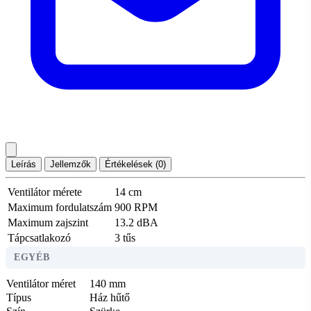
Leírás
Jellemzők
Értékelések (0)
Ventilátor mérete
14 cm
Maximum fordulatszám
900 RPM
Maximum zajszint
13.2 dBA
Tápcsatlakozó
3 tűs
EGYÉB
Ventilátor méret
140 mm
Típus
Ház hűtő