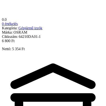
0.0
0 értékelés
Kategória:
Gépjármű izzók
Márka:
OSRAM
Cikkszám:
64210DA01-1
6 800 Ft
Nettó: 5 354 Ft