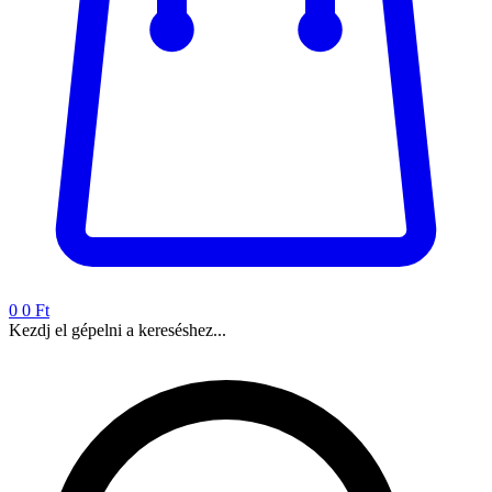
0
0 Ft
Kezdj el gépelni a kereséshez...