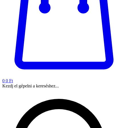
0
0 Ft
Kezdj el gépelni a kereséshez...