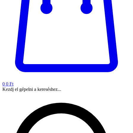
0
0 Ft
Kezdj el gépelni a kereséshez...