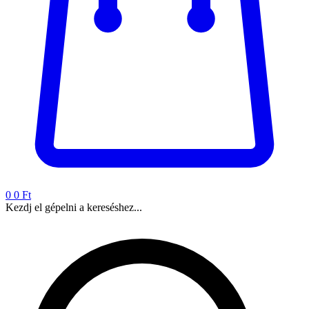
0
0 Ft
Kezdj el gépelni a kereséshez...