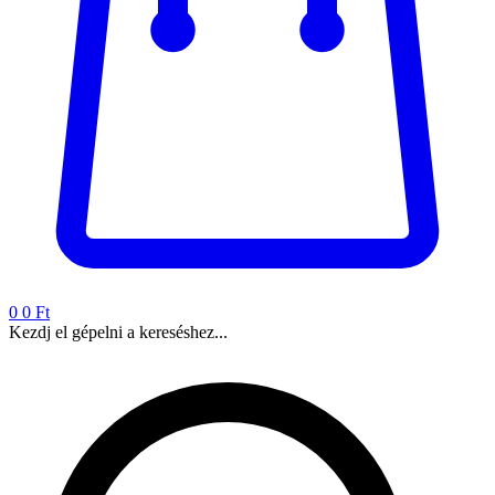
0
0 Ft
Kezdj el gépelni a kereséshez...