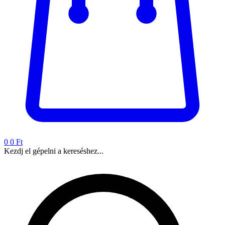
0
0 Ft
Kezdj el gépelni a kereséshez...