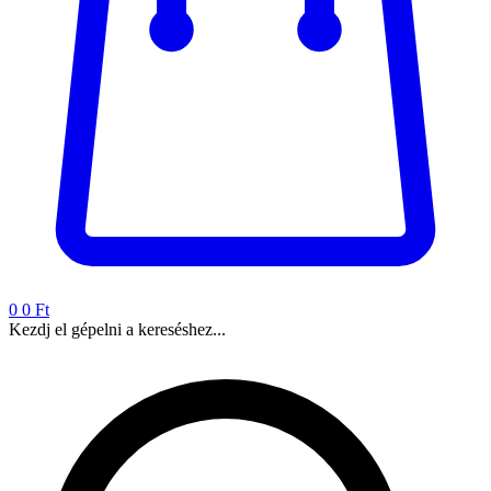
0
0 Ft
Kezdj el gépelni a kereséshez...