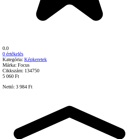
0.0
0 értékelés
Kategória:
Képkeretek
Márka:
Focus
Cikkszám:
134750
5 060 Ft
Nettó: 3 984 Ft