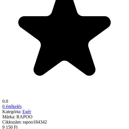
0.0
0 értékelés
Kategória:
Egér
Márka:
RAPOO
Cikkszám:
rapoo184342
9 150 Ft