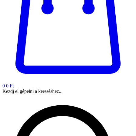
0
0 Ft
Kezdj el gépelni a kereséshez...