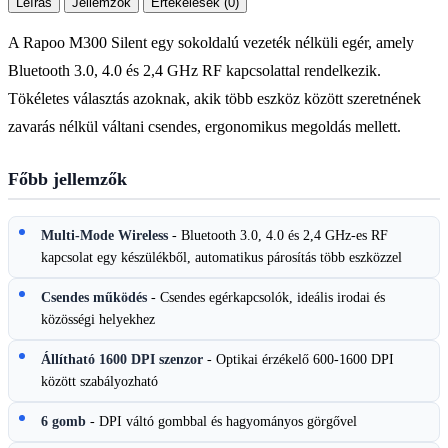
Leírás
Jellemzők
Értékelések (0)
A Rapoo M300 Silent egy sokoldalú vezeték nélküli egér, amely
Bluetooth 3.0, 4.0 és 2,4 GHz RF kapcsolattal rendelkezik.
Tökéletes választás azoknak, akik több eszköz között szeretnének
zavarás nélkül váltani csendes, ergonomikus megoldás mellett.
Főbb jellemzők
Multi-Mode Wireless
- Bluetooth 3.0, 4.0 és 2,4 GHz-es RF
kapcsolat egy készülékből, automatikus párosítás több eszközzel
Csendes működés
- Csendes egérkapcsolók, ideális irodai és
közösségi helyekhez
Állítható 1600 DPI szenzor
- Optikai érzékelő 600-1600 DPI
között szabályozható
6 gomb
- DPI váltó gombbal és hagyományos görgővel