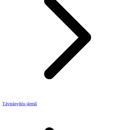
Távirányítós jármű