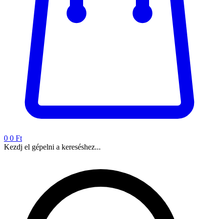
0
0 Ft
Kezdj el gépelni a kereséshez...