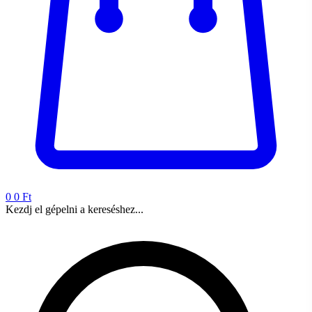
0
0 Ft
Kezdj el gépelni a kereséshez...