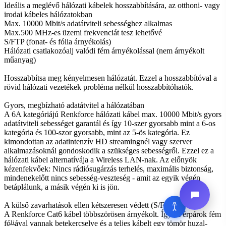
Ideális a meglévő hálózati kábelek hosszabbítására, az otthoni- vagy
irodai kábeles hálózatokban
Max. 10000 Mbit/s adatátviteli sebességhez alkalmas
Max.500 MHz-es üzemi frekvenciát tesz lehetővé
S/FTP (fonat- és fólia árnyékolás)
Hálózati csatlakozóalj valódi fém árnyékolással (nem árnyékolt
műanyag)
Hosszabbítsa meg kényelmesen hálózatát. Ezzel a hosszabbítóval a
rövid hálózati vezetékek probléma nélkül hosszabbítóhatók.
Gyors, megbízható adatátvitel a hálózatában
A 6A kategóriájú Renkforce hálózati kábel max. 10000 Mbit/s gyors
adatátviteli sebességet garantál és így 10-szer gyorsabb mint a 6-os
kategória és 100-szor gyorsabb, mint az 5-ös kategória. Ez
kimondottan az adatintenzív HD streamingnél vagy szerver
alkalmazásoknál gondoskodik a szükséges sebességről. Ezzel ez a
hálózati kábel alternatívája a Wireless LAN-nak. Az előnyök
kézenfekvőek: Nincs rádiósugárzás terhelés, maximális biztonság,
mindenekelőtt nincs sebesség-veszteség - amit az egyik végén
betáplálunk, a másik végén ki is jön.
A külső zavarhatások ellen kétszeresen védett (S/FTP)
A Renkforce Cat6 kábel többszörösen árnyékolt. Így az érpárok fém
fóliával vannak betekercselve és a teljes kábelt egy tömör huzal-