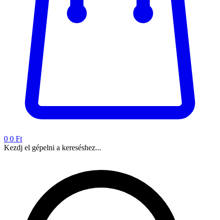
0
0 Ft
Kezdj el gépelni a kereséshez...