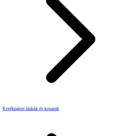
Kerékpáros táskák és kosarak