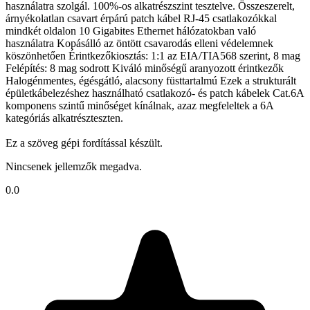
használatra szolgál. 100%-os alkatrészszint tesztelve. Összeszerelt,
árnyékolatlan csavart érpárú patch kábel RJ-45 csatlakozókkal
mindkét oldalon 10 Gigabites Ethernet hálózatokban való
használatra Kopásálló az öntött csavarodás elleni védelemnek
köszönhetően Érintkezőkiosztás: 1:1 az EIA/TIA568 szerint, 8 mag
Felépítés: 8 mag sodrott Kiváló minőségű aranyozott érintkezők
Halogénmentes, égésgátló, alacsony füsttartalmú Ezek a strukturált
épületkábelezéshez használható csatlakozó- és patch kábelek Cat.6A
komponens szintű minőséget kínálnak, azaz megfeleltek a 6A
kategóriás alkatrészteszten.
Ez a szöveg gépi fordítással készült.
Nincsenek jellemzők megadva.
0.0