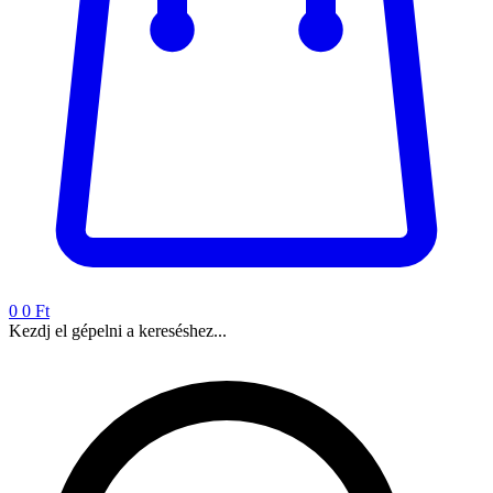
0
0 Ft
Kezdj el gépelni a kereséshez...