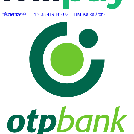
részletfizetés —
4 × 38 419 Ft
·
0% THM
Kalkulátor ›