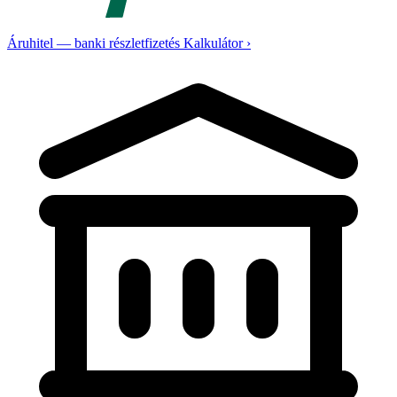
Áruhitel — banki részletfizetés
Kalkulátor ›