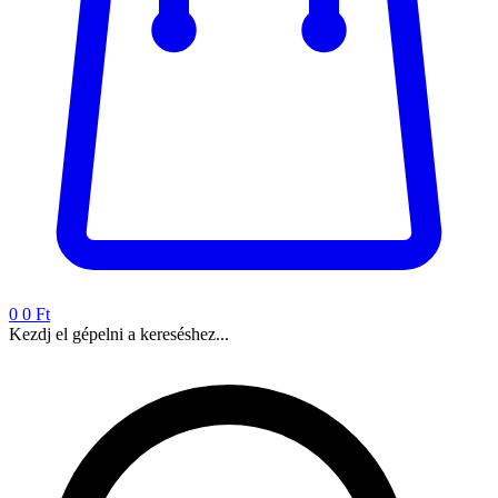
0
0 Ft
Kezdj el gépelni a kereséshez...