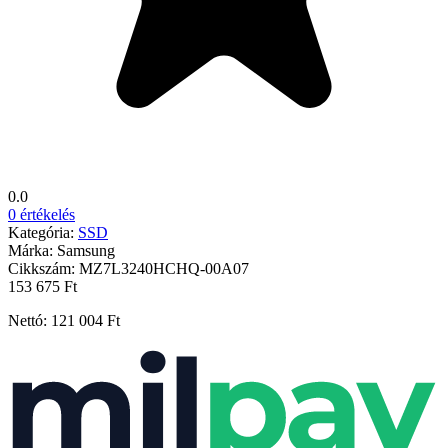
0.0
0 értékelés
Kategória:
SSD
Márka:
Samsung
Cikkszám:
MZ7L3240HCHQ-00A07
153 675 Ft
Nettó: 121 004 Ft