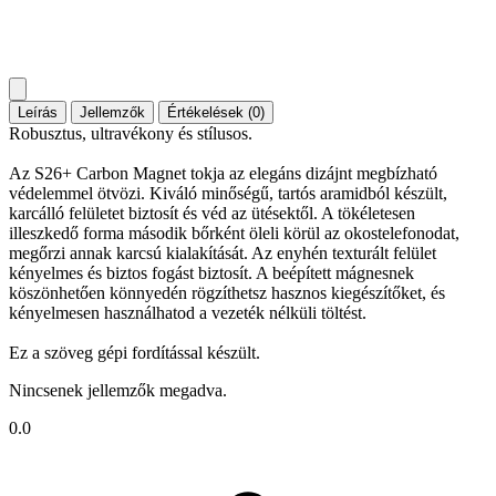
Leírás
Jellemzők
Értékelések (0)
Robusztus, ultravékony és stílusos.
Az S26+ Carbon Magnet tokja az elegáns dizájnt megbízható
védelemmel ötvözi. Kiváló minőségű, tartós aramidból készült,
karcálló felületet biztosít és véd az ütésektől. A tökéletesen
illeszkedő forma második bőrként öleli körül az okostelefonodat,
megőrzi annak karcsú kialakítását. Az enyhén texturált felület
kényelmes és biztos fogást biztosít. A beépített mágnesnek
köszönhetően könnyedén rögzíthetsz hasznos kiegészítőket, és
kényelmesen használhatod a vezeték nélküli töltést.
Ez a szöveg gépi fordítással készült.
Nincsenek jellemzők megadva.
0.0