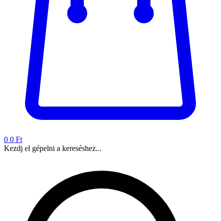
0
0 Ft
Kezdj el gépelni a kereséshez...