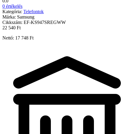
0.0
0 értékelés
Kategória:
Telefontok
Márka:
Samsung
Cikkszám:
EF-KS947SREGWW
22 540 Ft
Nettó: 17 748 Ft