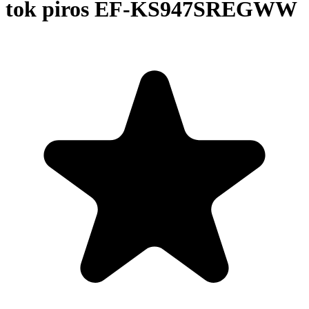
tok piros EF-KS947SREGWW