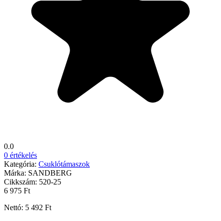
0.0
0 értékelés
Kategória:
Csuklótámaszok
Márka:
SANDBERG
Cikkszám:
520-25
6 975 Ft
Nettó: 5 492 Ft