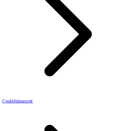
Csuklótámaszok