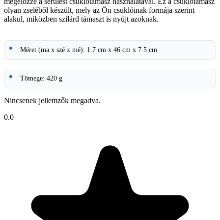
megelőzze a sérülést csuklótámasz használatával. Ez a csuklótámasz
olyan zseléből készült, mely az Ön csuklóinak formája szerint
alakul, miközben szilárd támaszt is nyújt azoknak.
Méret (ma x szé x mé): 1.7 cm x 46 cm x 7.5 cm
Tömege: 420 g
Nincsenek jellemzők megadva.
0.0