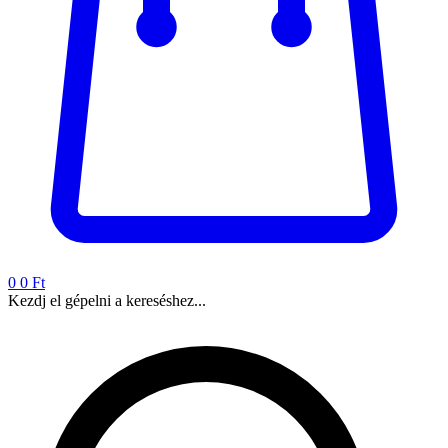
0
0 Ft
Kezdj el gépelni a kereséshez...