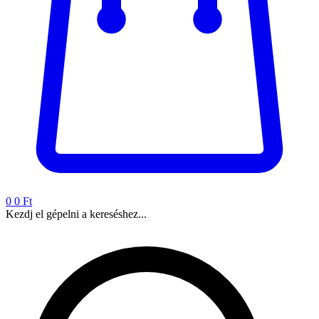
0
0 Ft
Kezdj el gépelni a kereséshez...