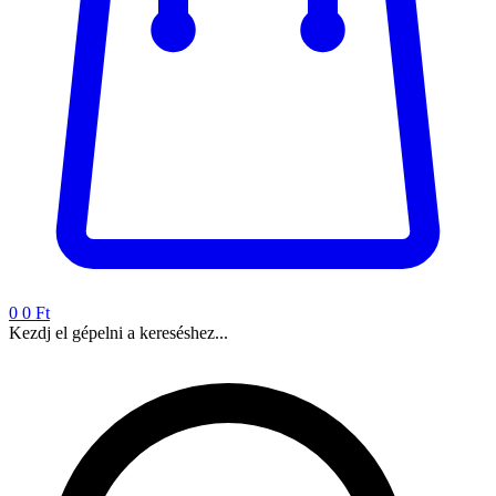
0
0 Ft
Kezdj el gépelni a kereséshez...