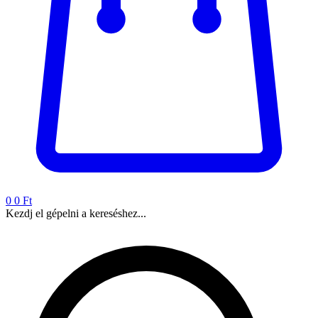
0
0 Ft
Kezdj el gépelni a kereséshez...