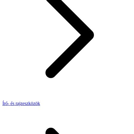
Író- és rajzeszközök