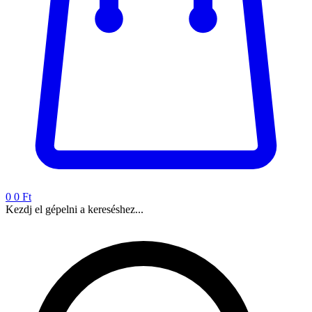
0
0 Ft
Kezdj el gépelni a kereséshez...