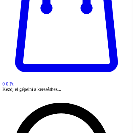
0
0 Ft
Kezdj el gépelni a kereséshez...