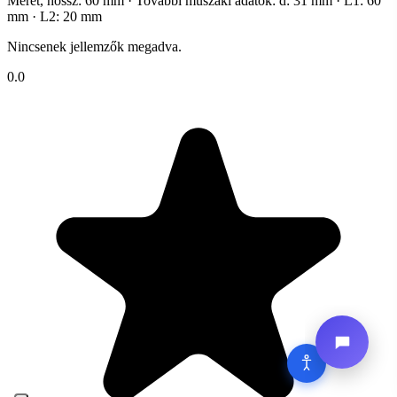
Méret, hossz: 60 mm · További műszaki adatok: d: 31 mm · L1: 60
mm · L2: 20 mm
Nincsenek jellemzők megadva.
0.0