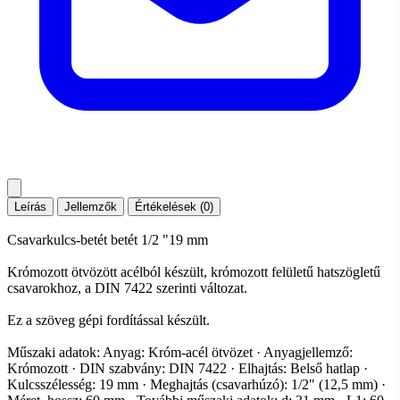
Leírás
Jellemzők
Értékelések (0)
Csavarkulcs-betét betét 1/2 "19 mm
Krómozott ötvözött acélból készült, krómozott felületű hatszögletű
csavarokhoz, a DIN 7422 szerinti változat.
Ez a szöveg gépi fordítással készült.
Műszaki adatok: Anyag: Króm-acél ötvözet · Anyagjellemző:
Krómozott · DIN szabvány: DIN 7422 · Elhajtás: Belső hatlap ·
Kulcsszélesség: 19 mm · Meghajtás (csavarhúzó): 1/2" (12,5 mm) ·