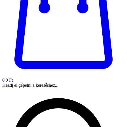
0
0 Ft
Kezdj el gépelni a kereséshez...