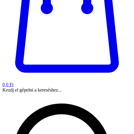
0
0 Ft
Kezdj el gépelni a kereséshez...