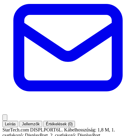
Leírás
Jellemzők
Értékelések (0)
StarTech.com DISPLPORT6L. Kábelhosszúság: 1,8 M, 1.
csatlakozó: DisplayPort, 2. csatlakozó: DisplayPort.