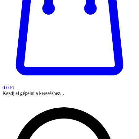
0
0 Ft
Kezdj el gépelni a kereséshez...