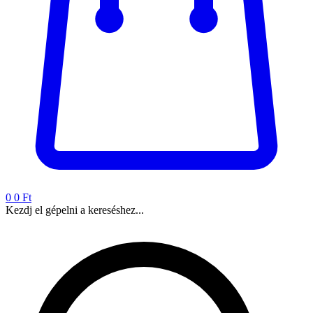
0
0 Ft
Kezdj el gépelni a kereséshez...