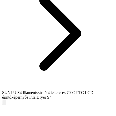
SUNLU S4 filamentszárító 4 tekercses 70°C PTC LCD
érintőképernyős Fila Dryer S4