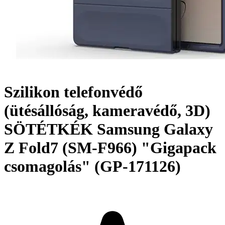
Szilikon telefonvédő
(ütésállóság, kameravédő, 3D)
SÖTÉTKÉK Samsung Galaxy
Z Fold7 (SM-F966) "Gigapack
csomagolás" (GP-171126)