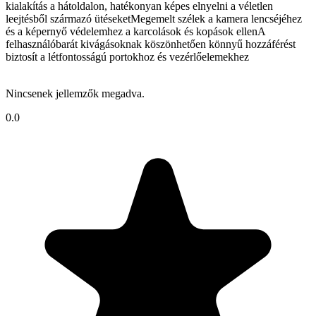
kialakítás a hátoldalon, hatékonyan képes elnyelni a véletlen
leejtésből származó ütéseketMegemelt szélek a kamera lencséjéhez
és a képernyő védelemhez a karcolások és kopások ellenA
felhasználóbarát kivágásoknak köszönhetően könnyű hozzáférést
biztosít a létfontosságú portokhoz és vezérlőelemekhez
Nincsenek jellemzők megadva.
0.0