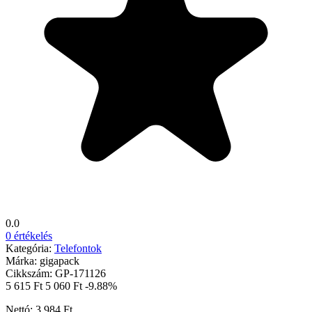
0.0
0 értékelés
Kategória:
Telefontok
Márka:
gigapack
Cikkszám:
GP-171126
5 615 Ft
5 060 Ft
-9.88%
Nettó: 3 984 Ft