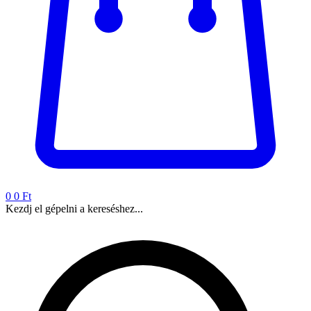
0
0 Ft
Kezdj el gépelni a kereséshez...