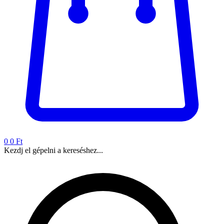
0
0 Ft
Kezdj el gépelni a kereséshez...