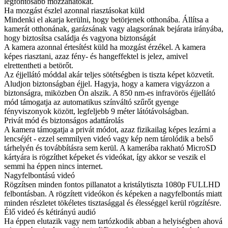
legfontosabb mozzanatokat.
Ha mozgást észlel azonnal riasztásokat küld
Mindenki el akarja kerülni, hogy betörjenek otthonába. Állítsa a
kamerát otthonának, garázsának vagy alagsorának bejárata irányába,
hogy biztosítsa családja és vagyona biztonságát
A kamera azonnal értesítést küld ha mozgást érzékel. A kamera
képes riasztani, azaz fény- és hangeffektel is jelez, amivel
elrettentheti a betörőt.
Az éjjellátó móddal akár teljes sötétségben is tiszta képet közvetít.
Aludjon biztonságban éjjel. Hagyja, hogy a kamera vigyázzon a
biztonságra, miközben Ön alszik. A 850 nm-es infravörös éjjellátó
mód támogatja az automatikus színváltó szűrőt gyenge
fényviszonyok között, legfeljebb 9 méter látótávolságban.
Privát mód és biztonságos adattárolás
A kamera támogatja a privát módot, azaz fizikailag képes lezárni a
lencséjét - ezzel semmilyen videó vagy kép nem tárolódik a belső
tárhelyén és továbbításra sem kerül. A kamerába rakható MicroSD
kártyára is rögzíthet képeket és videókat, így akkor se veszik el
semmi ha éppen nincs internet.
Nagyfelbontású videó
Rögzítsen minden fontos pillanatot a kristálytiszta 1080p FULLHD
felbontásban. A rögzített videókon és képeken a nagyfelbontás miatt
minden részletet tökéletes tisztasággal és élességgel kerül rögzítésre.
Élő videó és kétirányú audió
Ha éppen elutazik vagy nem tartózkodik abban a helyiségben ahová