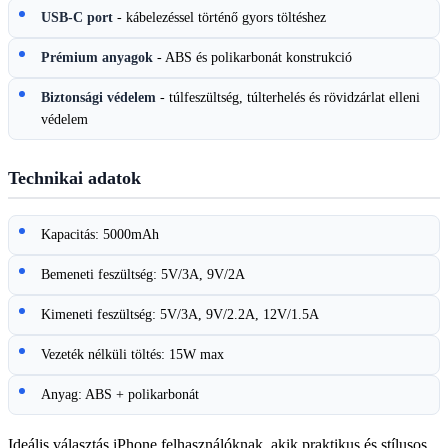
USB-C port
- kábelezéssel történő gyors töltéshez
Prémium anyagok
- ABS és polikarbonát konstrukció
Biztonsági védelem
- túlfeszültség, túlterhelés és rövidzárlat elleni
védelem
Technikai adatok
Kapacitás: 5000mAh
Bemeneti feszültség: 5V/3A, 9V/2A
Kimeneti feszültség: 5V/3A, 9V/2.2A, 12V/1.5A
Vezeték nélküli töltés: 15W max
Anyag: ABS + polikarbonát
Ideális választás iPhone felhasználóknak, akik praktikus és stílusos