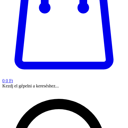
0
0 Ft
Kezdj el gépelni a kereséshez...