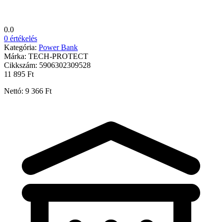
0.0
0 értékelés
Kategória:
Power Bank
Márka:
TECH-PROTECT
Cikkszám:
5906302309528
11 895 Ft
Nettó: 9 366 Ft