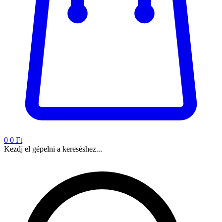
0
0 Ft
Kezdj el gépelni a kereséshez...