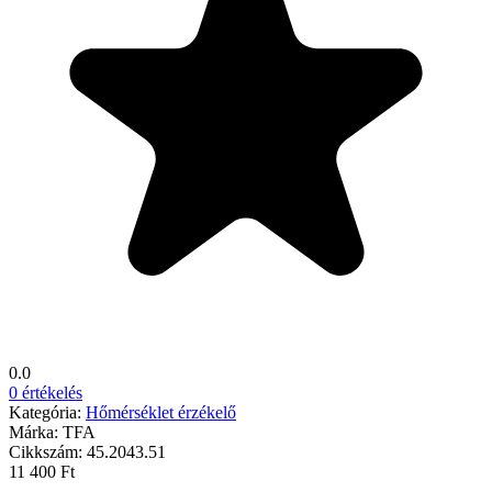
0.0
0 értékelés
Kategória:
Hőmérséklet érzékelő
Márka:
TFA
Cikkszám:
45.2043.51
11 400 Ft