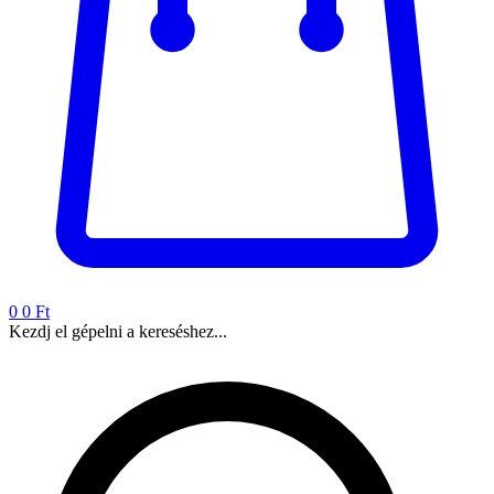
0
0 Ft
Kezdj el gépelni a kereséshez...