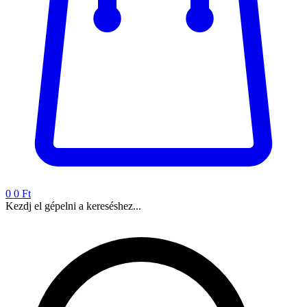
0
0 Ft
Kezdj el gépelni a kereséshez...