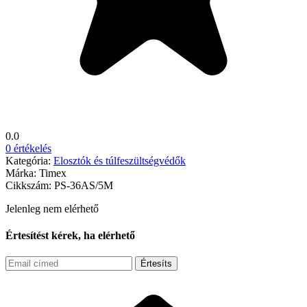
0.0
0 értékelés
Kategória:
Elosztók és túlfeszültségvédők
Márka:
Timex
Cikkszám:
PS-36AS/5M
Jelenleg nem elérhető
Értesítést kérek, ha elérhető
Értesíts