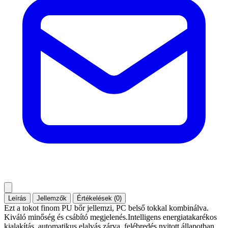
Leírás
Jellemzők
Értékelések (0)
Ezt a tokot finom PU bőr jellemzi, PC belső tokkal kombinálva.
Kiváló minőség és csábító megjelenés.Intelligens energiatakarékos
kialakítás, automatikus elalvás zárva, felébredés nyitott állapotban