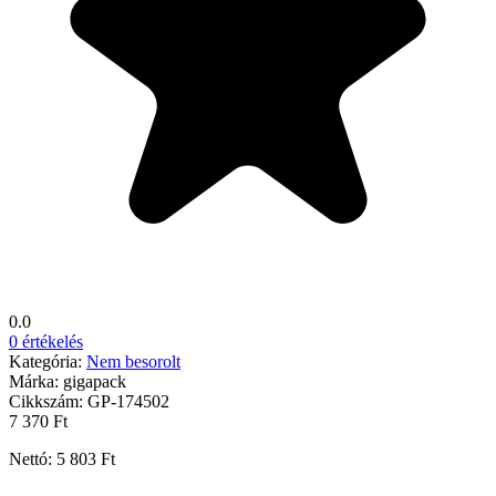
0.0
0 értékelés
Kategória:
Nem besorolt
Márka:
gigapack
Cikkszám:
GP-174502
7 370 Ft
Nettó: 5 803 Ft