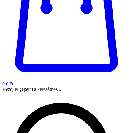
0
0 Ft
Kezdj el gépelni a kereséshez...