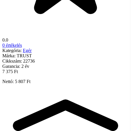
0.0
0 értékelés
Kategória:
Egér
Márka:
TRUST
Cikkszám:
22736
Garancia:
2 év
7 375 Ft
Nettó: 5 807 Ft