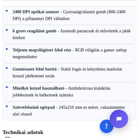
2400 DPI optikai szenzor
- Gyorsaságválasztó gomb (800-2400
DPI) a pillanatnyi DPI váltáshoz
6 gyors reagálású gomb
- Azonnali parancsok és műveletek a játék
közben
Teljesen megvilágított felső rész
- RGB világítás a gamer szétup
megemelésére
Gumírozott felső borító
- Stabil fogás és kényelmes markolat
hosszú játékmenet során
Mindkét kézzel használható
- Ambidextrous kialakítás
jobbkezesek és balkezesek számára
Szövetfelszínű egérpad
- 245x210 mm-es méret, csúszásmentes
alsó résszel
Technikai adatok