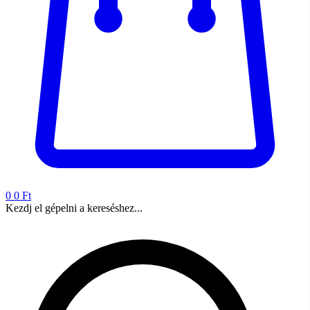
0
0 Ft
Kezdj el gépelni a kereséshez...