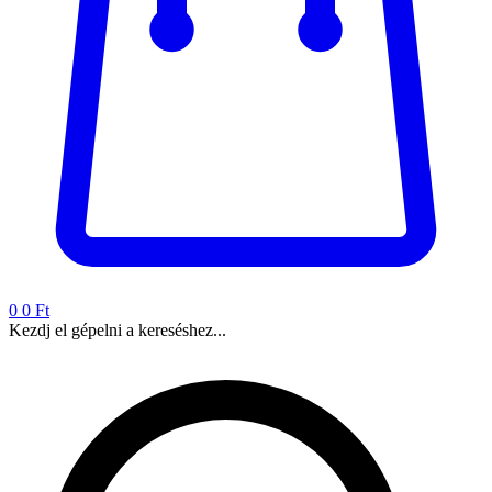
0
0 Ft
Kezdj el gépelni a kereséshez...