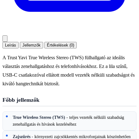
Leírás
Jellemzők
Értékelések (0)
A Trust Yavi True Wireless Stereo (TWS) fülhallgató az ideális
választás zenehallgatáshoz és telefonhívásokhoz. Ez a lila színű,
USB-C csatlakozóval ellátott modell vezeték nélküli szabadságot és
kiváló hangtechnikát biztosít.
Főbb jellemzők
True Wireless Stereo (TWS)
- teljes vezeték nélküli szabadság
zenehallgatás és hívások kezeléséhez
Zajszűrés
- környezeti zajcsökkentés mikrofonjainak köszönhetően