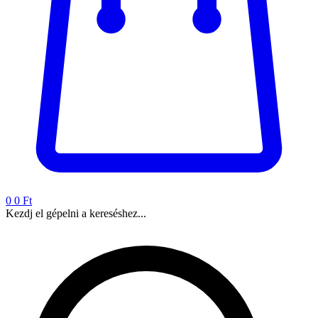
0
0 Ft
Kezdj el gépelni a kereséshez...