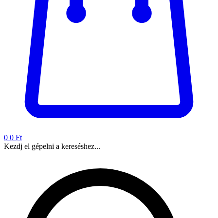
0
0 Ft
Kezdj el gépelni a kereséshez...