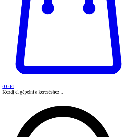
0
0 Ft
Kezdj el gépelni a kereséshez...