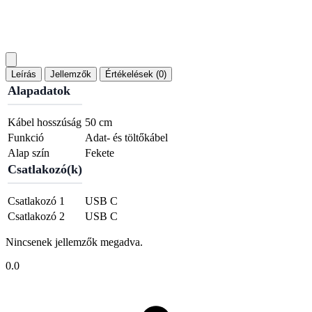
Leírás
Jellemzők
Értékelések (0)
Alapadatok
Kábel hosszúság
50 cm
Funkció
Adat- és töltőkábel
Alap szín
Fekete
Csatlakozó(k)
Csatlakozó 1
USB C
Csatlakozó 2
USB C
Nincsenek jellemzők megadva.
0.0