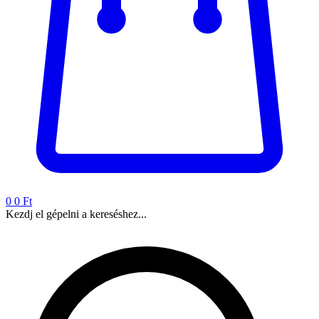
0
0 Ft
Kezdj el gépelni a kereséshez...