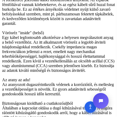
fémfóliával vannak körbetekerve, és az egész kábelt sűrű huzal fonat
burkolja be. Ez az értékes árnyékolás védelmet nyújt külső zavaró
befolyásokkal szemben, mint pl. párhuzamosan fektetett tápkábelek,
és kedvezőtlen körülmények között is zavartalan adatátvitelt
garantál.
Vörösréz "inside" (belső)
Egy kábel legfontosabb alkotórésze a helyesen megválasztott anyag
a belső vezetőhöz. Az itt alkalmazott vörösréz a legjobb átviteli
tulajdonságokkal rendelkezik. Csekély impedancia magas
frekvenciákon jellemzi a rezet, emellett nagy mechanikai
teherbíróképességgel, hajlékonysággal és hosszú élettartammal
rendelkezik. Ezen kívül a vezetékellenállás az olcsóbb acéllal (CCS)
vagy alumíniummal (CCA) szemben jelentősen kisebb. Ez biztosítja
az adatok kiváló minőségű és biztonságos átvitelét.
Az arany az adu!
Az aranyozott dugaszérintkezők védenek a korróziótól, és mellesleg
a vezetőképességet is növelik. Ez gyors adatátviteli sebességről
gondoskodik hosszú időn keresztül.
Biztonságosan kioldható a csatlakozóaljból
Általában a kapcsolat oldása a dugó kihúzásával történik. A dugóra
ráöntött kihúzásgátló gondoskodik arról, hogy a kábel húzásával is