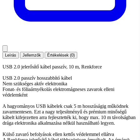
Leírás
Jellemzők
Értékelések (0)
USB 2.0 jelerősítő kábel passzív, 10 m, Renkforce
USB 2.0 passzív hosszabbító kábel
Nem szükséges aktív elektronika
Fonat- és fóliaárnyékolás elektromágneses zavarok elleni
védelemként
A hagyományos USB kábelek csak 5 m hosszúságig működnek
zavarmentesen. Ezt a nagy teljesítményű és prémium minőségű
kábelt kifejezetten arra fejlesztették ki, hogy max. 10 m távolságban
drága elektronika alkalmazása nélkül használható legyen.
Külső zavaró befolyások ellen kettős védelemmel ellátva
A Renkforce jelerősítő kábel többszörösen árnyékolt. Az érpárok