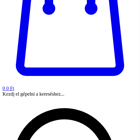
0
0 Ft
Kezdj el gépelni a kereséshez...