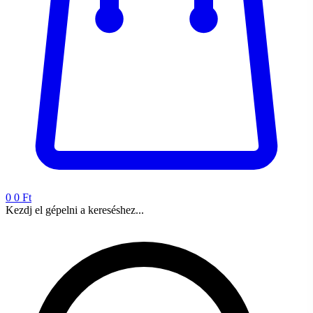
0
0 Ft
Kezdj el gépelni a kereséshez...