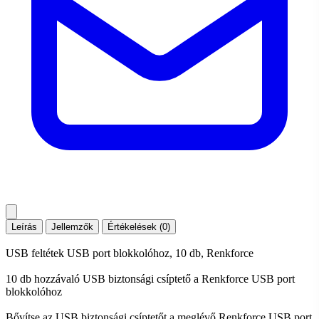
Leírás
Jellemzők
Értékelések (0)
USB feltétek USB port blokkolóhoz, 10 db, Renkforce
10 db hozzávaló USB biztonsági csíptető a Renkforce USB port
blokkolóhoz
Bővítse az USB biztonsági csíptetőt a meglévő Renkforce USB port