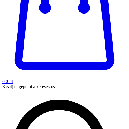
0
0 Ft
Kezdj el gépelni a kereséshez...