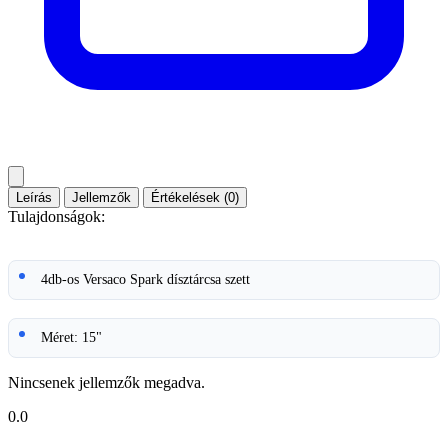
Leírás
Jellemzők
Értékelések (0)
Tulajdonságok:
4db-os Versaco Spark dísztárcsa szett
Méret: 15"
Nincsenek jellemzők megadva.
0.0