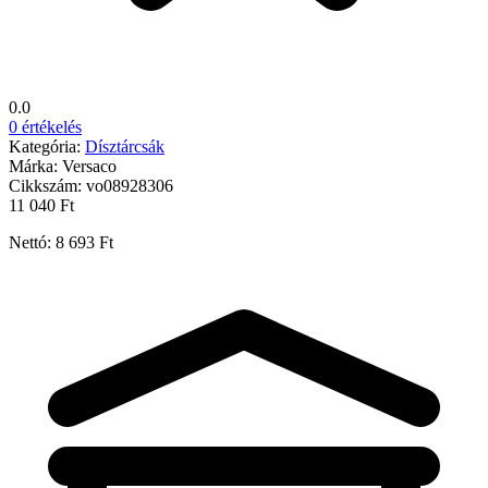
0.0
0 értékelés
Kategória:
Dísztárcsák
Márka:
Versaco
Cikkszám:
vo08928306
11 040 Ft
Nettó: 8 693 Ft