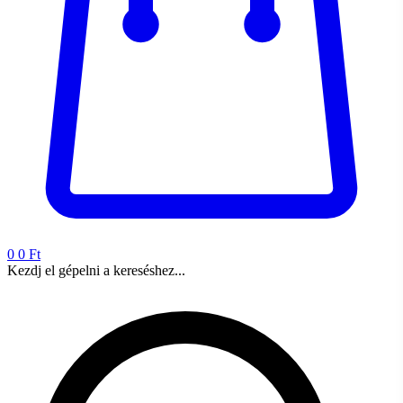
0
0 Ft
Kezdj el gépelni a kereséshez...